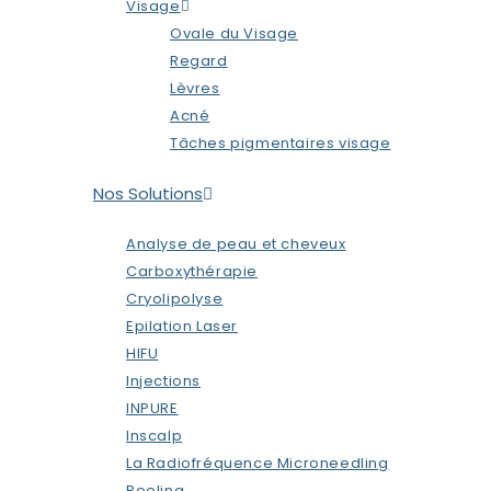
Visage
Ovale du Visage
Regard
Lèvres
Acné
Tâches pigmentaires visage
Nos Solutions
Analyse de peau et cheveux
Carboxythérapie
Cryolipolyse
Epilation Laser
HIFU
Injections
INPURE
Inscalp
La Radiofréquence Microneedling
Peeling