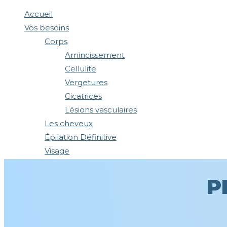
Accueil
Vos besoins
Corps
Amincissement
Cellulite
Vergetures
Cicatrices
Lésions vasculaires
Les cheveux
Épilation Définitive
Visage
Ovale du Visage
Regard
P
Lèvres
Acné
Tâches pigmentaires visage