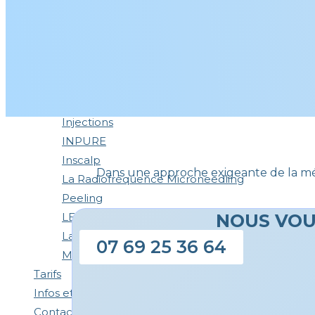
Nos Solutions
Analyse de peau et cheveux
Carboxythérapie
Cryolipolyse
Epilation Laser
HIFU
Injections
INPURE
Inscalp
Dans une approche exigeante de la m
La Radiofréquence Microneedling
Peeling
LED
NOUS VOU
Laser CO²
07 69 25 36 64
Mésothéraphie
Tarifs
Infos et Actus
Contact