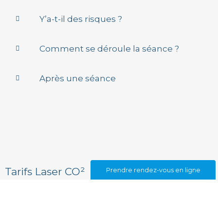
Y’a-t-il des risques ?
Comment se déroule la séance ?
Après une séance
Tarifs Laser CO²​
Prendre rendez-vous en ligne
Vis
4
Ver
5
Jo
2
Blé
5
Cic
à
A
s
Ver
5