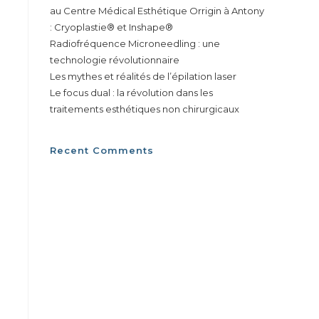
au Centre Médical Esthétique Orrigin à Antony
: Cryoplastie® et Inshape®
Radiofréquence Microneedling : une
technologie révolutionnaire
Les mythes et réalités de l’épilation laser
Le focus dual : la révolution dans les
traitements esthétiques non chirurgicaux
Recent Comments
Aucun commentaire à afficher.