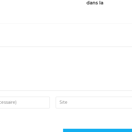
dans la
mai 27, 2024
ns le navigateur pour mon prochain commentaire.