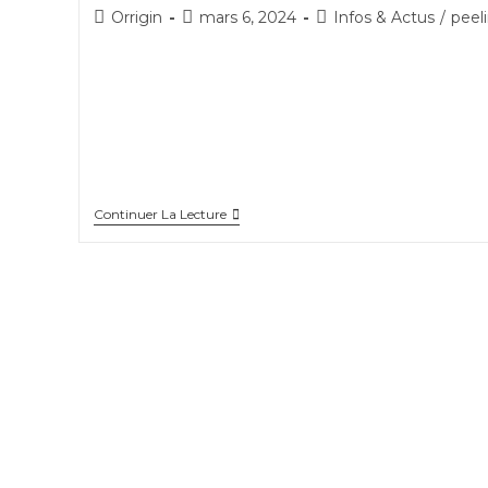
Auteur/autrice
Publication
Post
Orrigin
mars 6, 2024
Infos & Actus
/
peel
de
publiée :
category:
la
Les peelings chimiques sont devenus une procédur
publication :
incontournable en dermatologie esthétique,offrant
une solution efficace pour améliorer l'aspect de la
peau. Au centre de médecine esthétique Orrigin à
Antony, nous sommes…
Le
Continuer La Lecture
Guide
Ultime
Des
Peelings
Chimiques