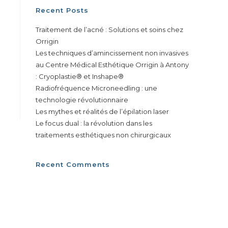
Recent Posts
Traitement de l’acné : Solutions et soins chez
Orrigin
Les techniques d’amincissement non invasives
au Centre Médical Esthétique Orrigin à Antony
: Cryoplastie® et Inshape®
Radiofréquence Microneedling : une
technologie révolutionnaire
Les mythes et réalités de l’épilation laser
Le focus dual : la révolution dans les
traitements esthétiques non chirurgicaux
Recent Comments
Aucun commentaire à afficher.